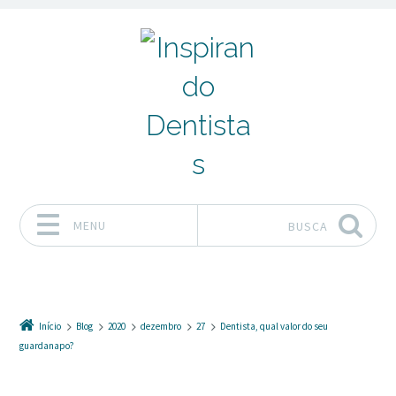
MENU
BUSCA
Pular para o conteúdo
Início
Blog
2020
dezembro
27
Dentista, qual valor do seu
guardanapo?