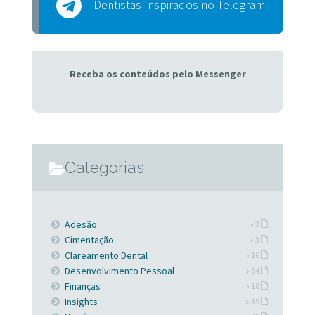
Dentistas Inspirados no Telegram
Receba os conteúdos pelo Messenger
Categorias
Adesão
» 3
Cimentação
» 3
Clareamento Dental
» 16
Desenvolvimento Pessoal
» 54
Finanças
» 18
Insights
» 39