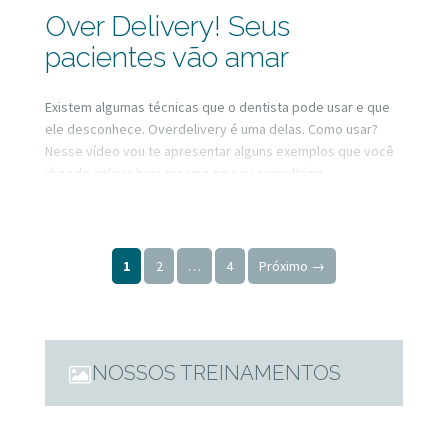
Over Delivery! Seus
pacientes vão amar
Existem algumas técnicas que o dentista pode usar e que
ele desconhece. Overdelivery é uma delas. Como usar?
Nesse vídeo vou te apresentar alguns exemplos que você
já pode aplicar hoje mesmo no seu consultório.
Paginação de posts
1
2
…
4
Próximo →
NOSSOS TREINAMENTOS