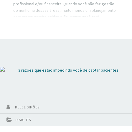
profissional e/ou financeira. Quando você não faz gestão
de nenhuma dessas áreas, muito menos um planejamento
com metas estabelecidas dificilmente você terá
crescimento. Nesse vídeo vou falar de como organizar
cada uma dessas áreas e o impacto disso no seu
consultório.
DULCE SIMÕES
INSIGHTS