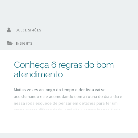
DULCE SIMÕES
INSIGHTS
Conheça 6 regras do bom
atendimento
Muitas vezes ao longo do tempo o dentista vai se
acostumando e se acomodando com a rotina do dia a dia e
nessa roda esquece de pensar em detalhes para ter um
atendimento diferenciado. Aqui vão 6 regras inegociáveis
para que seu consultório seja rentável.