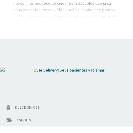
novos, mas esquece de cuidar bem daqueles que já sã
seus pacientes. Nesse vídeo você vai conhecer 6 pontos
que você precisa dar atenção para que seus pacientes não
desapareçam!
DULCE SIMÕES
INSIGHTS