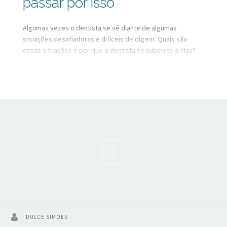
passar por isso
Algumas vezes o dentista se vê diante de algumas
situações desafiadoras e difíceis de digerir. Quais são
essas situações e por que o dentista se submete a elas?
DULCE SIMÕES