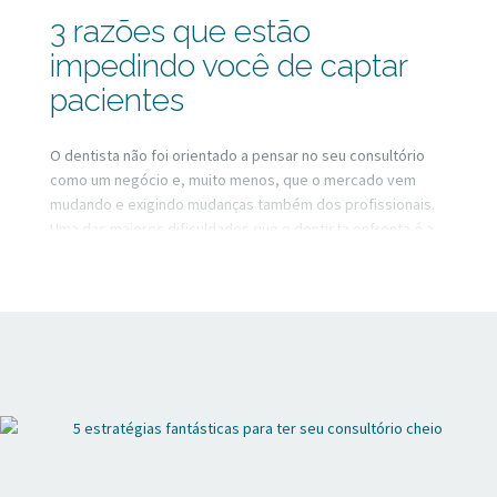
3 razões que estão
impedindo você de captar
pacientes
O dentista não foi orientado a pensar no seu consultório
como um negócio e, muito menos, que o mercado vem
mudando e exigindo mudanças também dos profissionais.
Uma das maiores dificuldades que o dentista enfrenta é a
captação de pacientes. Por onde começar? O que é
melhor? Até onde vai a ética profissional? São tantos
questionamentos que muitas vezes paralisam e travam os
dentistas, que ficam sem clareza de qual é o caminho.