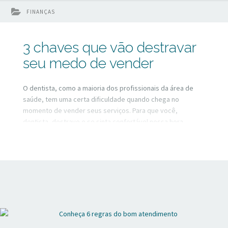
FINANÇAS
3 chaves que vão destravar
seu medo de vender
O dentista, como a maioria dos profissionais da área de
saúde, tem uma certa dificuldade quando chega no
momento de vender seus serviços. Para que você,
dentista, destrave e se sinta confortável nessa hora,
vamos rever alguns conceitos e colocar novas crenças com
relação à palavra “vendas”.