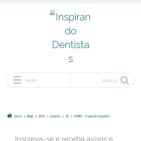
MENU
BUSCA
Pular para o conteúdo
Início
Blog
2019
janeiro
20
ID#80 – O que te impede?
Inscreva-se e receba avisos e