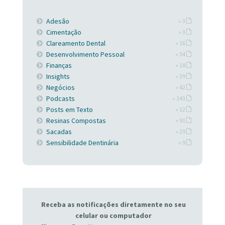
Adesão
» 3
Cimentação
» 3
Clareamento Dental
» 16
Desenvolvimento Pessoal
» 54
Finanças
» 18
Insights
» 39
Negócios
» 42
Podcasts
» 143
Posts em Texto
» 12
Resinas Compostas
» 91
Sacadas
» 29
Sensibilidade Dentinária
» 9
Receba as notificações diretamente no seu
celular ou computador