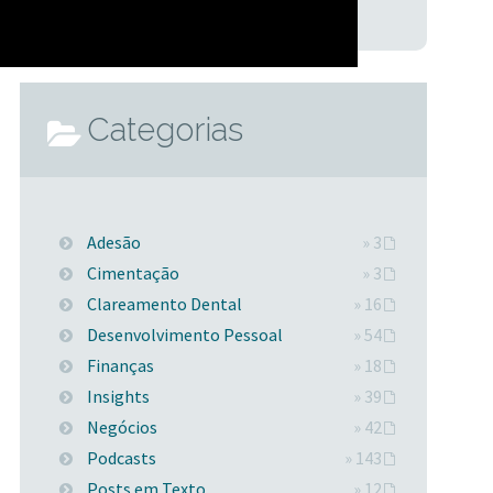
Categorias
Adesão
» 3
Cimentação
» 3
Clareamento Dental
» 16
Desenvolvimento Pessoal
» 54
Finanças
» 18
Insights
» 39
Negócios
» 42
Podcasts
» 143
Posts em Texto
» 12