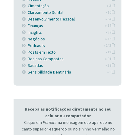
Cimentação
» 3
Clareamento Dental
» 16
Desenvolvimento Pessoal
» 54
Finanças
» 18
Insights
» 39
Negócios
» 42
Podcasts
» 143
Posts em Texto
» 12
Resinas Compostas
» 91
Sacadas
» 29
Sensibilidade Dentinária
» 9
Receba as notificações diretamente no seu
celular ou computador
Clique em
Permitir
na mensagem que aparece no
canto superior esquerdo ou no sininho vermelho no