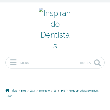
MENU
BUSCA
Pular para o conteúdo
Início
Blog
2018
setembro
23
ID#67 – Ainda em dúvida com Bulk
Flow?