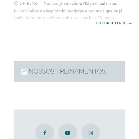
Transcrição do vídeo Olá pessoal eu sou
2 MINUTOS
Dulce Simões do Inspirando Dentistas e por mais que eu já
tenha feito outros vídeos sobre resinas bulk Fill muita
CONTINUE LENDO
→
gente ainda se sente insegura e sem entender porque
essas resinas podem ser colocadas em espessuras
maiores sem problemas. Você também se sente assim?
Então vamos conversar um pouco mais sobre isso. Vamos
pensar que Bulk Fill é uma nova classe de resinas e que
vem com um conceito diferente que busca agilizar a vida
NOSSOS TREINAMENTOS