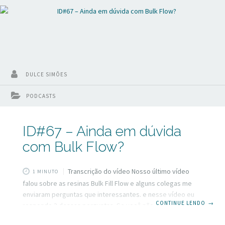
DULCE SIMÕES
PODCASTS
ID#67 – Ainda em dúvida
com Bulk Flow?
Transcrição do vídeo Nosso último vídeo
1 MINUTO
falou sobre as resinas Bulk Fill Flow e alguns colegas me
enviaram perguntas que interessantes. e nesse vídeo eu
CONTINUE LENDO
→
responde 3 dessas perguntas. Se você não viu ainda nosso
último vídeo vai lá assiste e volta aqui para saber sobre o