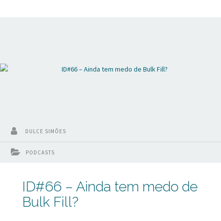
que os colegas questionaram. Olá eu sou Dulce Simões do
Inspirando Dentistas e com falei vou responder as 3
perguntas sobre o vídeo passado. A primeira pergunta era
sobre marcas comerciais. Quais as melhores.
Sinceramente
DULCE SIMÕES
PODCASTS
ID#66 – Ainda tem medo de
Bulk Fill?