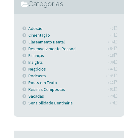
Categorias
Adesão
» 3
Cimentação
» 3
Clareamento Dental
» 16
Desenvolvimento Pessoal
» 54
Finanças
» 18
Insights
» 39
Negócios
» 42
Podcasts
» 143
Posts em Texto
» 12
Resinas Compostas
» 91
Sacadas
» 29
Sensibilidade Dentinária
» 9