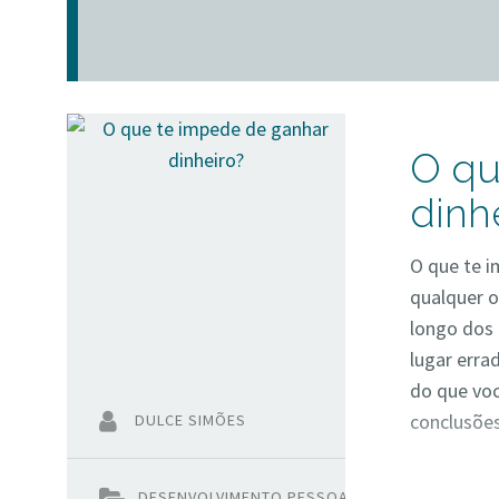
O qu
dinh
O que te i
qualquer o
longo dos 
lugar erra
do que voc
conclusões
DULCE SIMÕES
DESENVOLVIMENTO PESSOAL