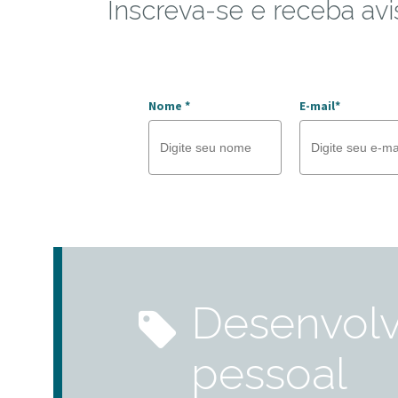
Inscreva-se e receba avi
Nome *
E-mail*
desenvolvimento
pessoal