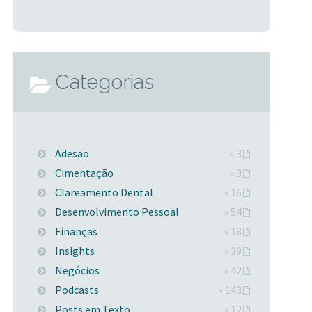
Categorias
Adesão
» 3
Cimentação
» 3
Clareamento Dental
» 16
Desenvolvimento Pessoal
» 54
Finanças
» 18
Insights
» 39
Negócios
» 42
Podcasts
» 143
Posts em Texto
» 12