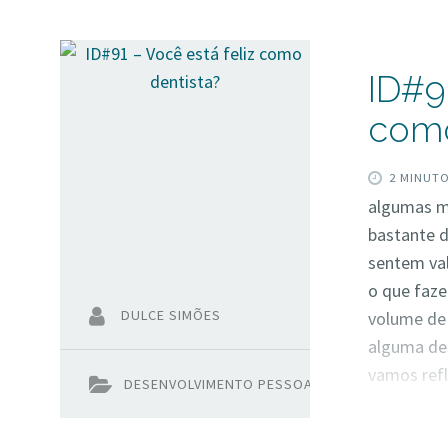
ID#91
como
2 MINUT
algumas m
bastante 
sentem val
o que faze
DULCE SIMÕES
volume de 
alguma des
vamos refl
DESENVOLVIMENTO PESSOAL
Simões do 
primeira ve