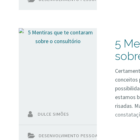
5 Me
sobr
Certamente
conceitos
possibilid
estamos b
risadas. 
constataçõ
DULCE SIMÕES
DESENVOLVIMENTO PESSOAL