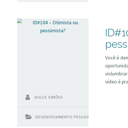
ID#1
pess
Você é den
oportunid
vislumbrar
vídeo é pr
DULCE SIMÕES
DESENVOLVIMENTO PESSOAL