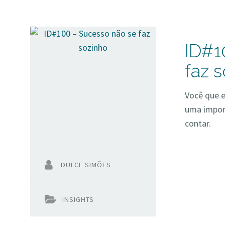
ID#1
faz 
Você que e
uma import
contar.
DULCE SIMÕES
INSIGHTS