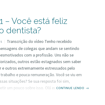
 – Você está feliz
 dentista?
Transcrição do vídeo Tenho recebido
OS
ensagens de colegas que andam se sentindo
desmotivados com a profissão. Uns não se
orizados, outros estão estagnados sem saber
r e outros extremamente estressados pelo
trabalho e pouca remuneração. Você se viu em
sas situações? Se sua resposta foi sim,
etir um pouco sobre isso. Olá eu sou Dulce
CONTINUE LENDO
→
Inspirando Dentistas e se está aqui pela
z vai lá no nosso site