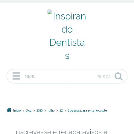
MENU
BUSCA
Pular para o conteúdo
Início
Blog
2020
julho
22
3 passos para evitar o calote
Inscreva-se e receba avisos e