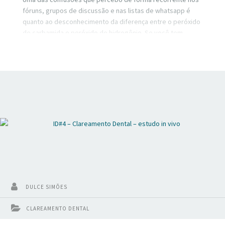
fóruns, grupos de discussão e nas listas de whatsapp é
quanto ao desconhecimento da diferença entre o peróxido
de carbamida e peróxido de hidrogênio. Se você tem
dificuldade nesse assunto, dá o play nesse vídeo.
DULCE SIMÕES
CLAREAMENTO DENTAL