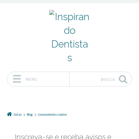
MENU
BUSCA
Pular para o conteúdo
Início
Blog
clareamento caseiro
Inscreva-se e receba avisos e