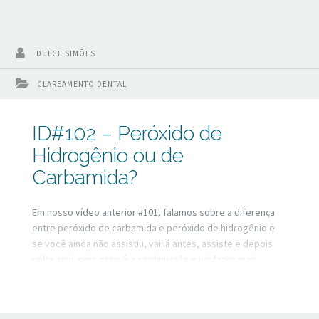
DULCE SIMÕES
CLAREAMENTO DENTAL
ID#102 – Peróxido de
Hidrogênio ou de
Carbamida?
Em nosso vídeo anterior #101, falamos sobre a diferença
entre peróxido de carbamida e peróxido de hidrogênio e
se você ainda não assistiu, vai lá antes, assiste e depois
volta aqui, pois esse é a continuação e vai fazer mais
sentido assistir na ordem correta. E naquele vídeo anterior
ficou a pergunta: Qual o melhor? Pois é sobre isso que vou
falar hoje.