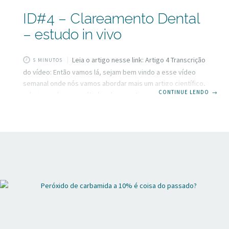
ID#4 – Clareamento Dental
– estudo in vivo
Leia o artigo nesse link: Artigo 4 Transcrição
5 MINUTOS
do vídeo: Então vamos lá, sejam bem vindo a esse vídeo
semanal onde nós vamos abordar mais um artigo científico,
CONTINUE LENDO
→
relacionando os resultados desse artigo com sua vida
clínica. Eu sou Dulce Simões criadora do Inspirando
Dentistas e eu verdadeiramente acredito que esses vídeos
farão você estar a um passo do seu próximo nível. Se você
não sabe ainda, o nosso projeto de 2017 é trazer toda
semana para vocês um artigo, onde vamos