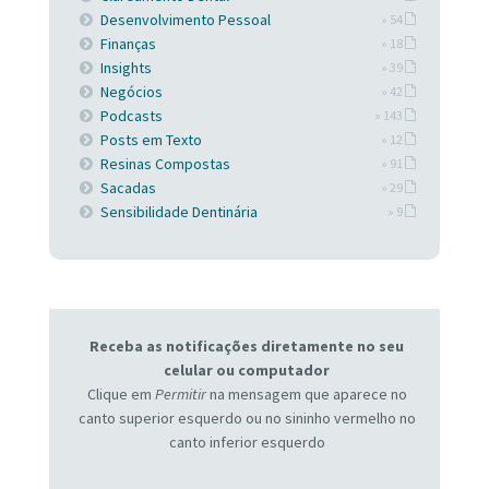
Desenvolvimento Pessoal
» 54
Finanças
» 18
Insights
» 39
Negócios
» 42
Podcasts
» 143
Posts em Texto
» 12
Resinas Compostas
» 91
Sacadas
» 29
Sensibilidade Dentinária
» 9
Receba as notificações diretamente no seu
celular ou computador
Clique em
Permitir
na mensagem que aparece no
canto superior esquerdo ou no sininho vermelho no
canto inferior esquerdo