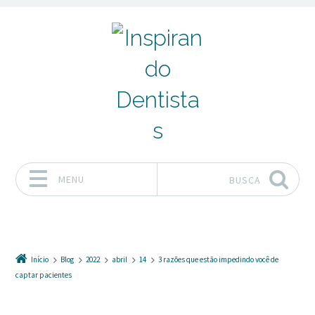
MENU
BUSCA
Pular para o conteúdo
Início
Blog
2022
abril
14
3 razões que estão impedindo você de
captar pacientes