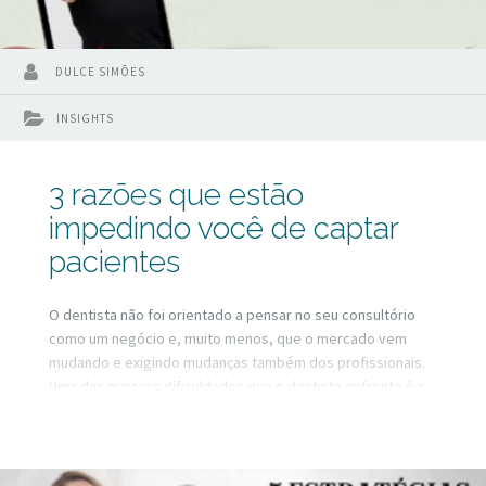
DULCE SIMÕES
INSIGHTS
3 razões que estão
impedindo você de captar
pacientes
O dentista não foi orientado a pensar no seu consultório
como um negócio e, muito menos, que o mercado vem
mudando e exigindo mudanças também dos profissionais.
Uma das maiores dificuldades que o dentista enfrenta é a
captação de pacientes. Por onde começar? O que é
melhor? Até onde vai a ética profissional? São tantos
questionamentos que muitas vezes paralisam e travam os
dentistas, que ficam sem clareza de qual é o caminho.