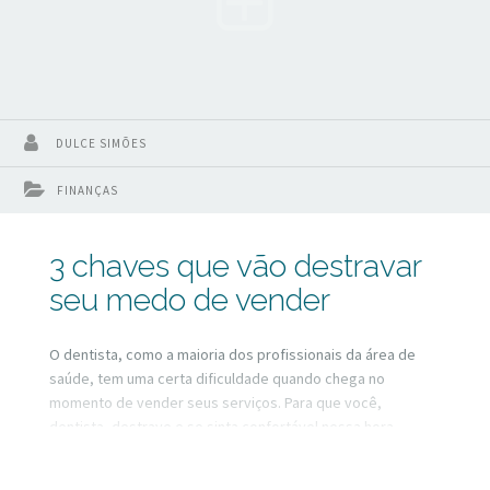
DULCE SIMÕES
FINANÇAS
3 chaves que vão destravar
seu medo de vender
O dentista, como a maioria dos profissionais da área de
saúde, tem uma certa dificuldade quando chega no
momento de vender seus serviços. Para que você,
dentista, destrave e se sinta confortável nessa hora,
vamos rever alguns conceitos e colocar novas crenças com
relação à palavra “vendas”.