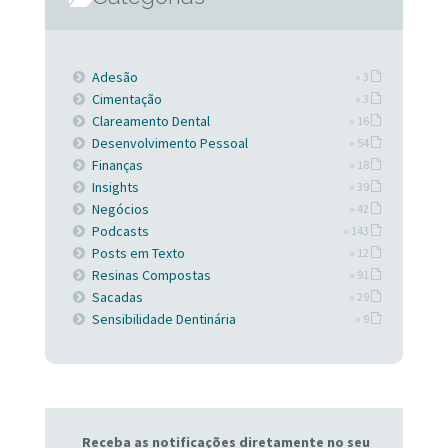
Adesão
» 3
Cimentação
» 3
Clareamento Dental
» 16
Desenvolvimento Pessoal
» 54
Finanças
» 18
Insights
» 39
Negócios
» 42
Podcasts
» 143
Posts em Texto
» 12
Resinas Compostas
» 91
Sacadas
» 29
Sensibilidade Dentinária
» 9
Receba as notificações diretamente no seu