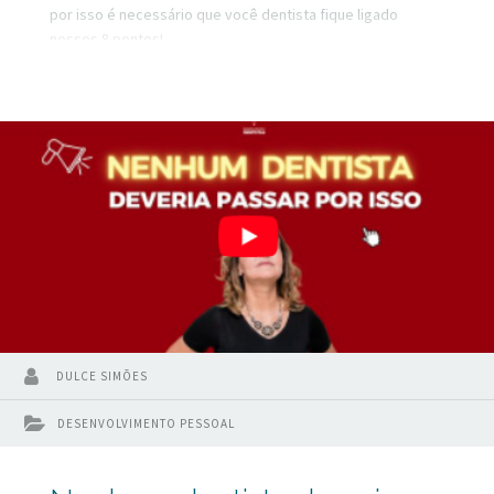
por isso é necessário que você dentista fique ligado
nesses 8 pontos!
DULCE SIMÕES
DESENVOLVIMENTO PESSOAL