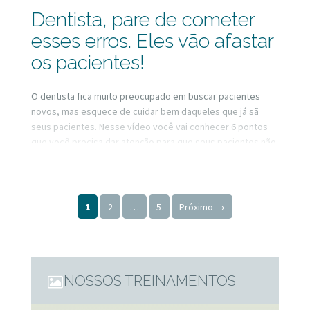
Dentista, pare de cometer
esses erros. Eles vão afastar
os pacientes!
O dentista fica muito preocupado em buscar pacientes
novos, mas esquece de cuidar bem daqueles que já sã
seus pacientes. Nesse vídeo você vai conhecer 6 pontos
que você precisa dar atenção para que seus pacientes não
desapareçam!
Paginação de posts
1
2
…
5
Próximo →
NOSSOS TREINAMENTOS