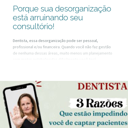
Porque sua desorganização
está arruinando seu
consultório!
Dentista, essa desorganização pode ser pessoal,
profissional e/ou financeira. Quando você não faz gestão
de nenhuma dessas áreas, muito menos um planejamento
com metas estabelecidas dificilmente você terá
crescimento. Nesse vídeo vou falar de como organizar
cada uma dessas áreas e o impacto disso no seu
consultório.