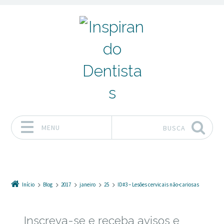
MENU
BUSCA
Pular para o conteúdo
Início
Blog
2017
janeiro
25
ID#3 – Lesões cervicais não-cariosas
Inscreva-se e receba avisos e