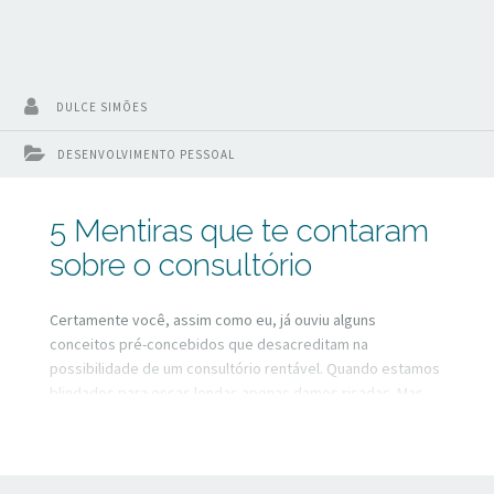
DULCE SIMÕES
DESENVOLVIMENTO PESSOAL
5 Mentiras que te contaram
sobre o consultório
Certamente você, assim como eu, já ouviu alguns
conceitos pré-concebidos que desacreditam na
possibilidade de um consultório rentável. Quando estamos
blindados para essas lendas apenas damos risadas. Mas
quando estamos desanimados caem como constatações
do insucesso.