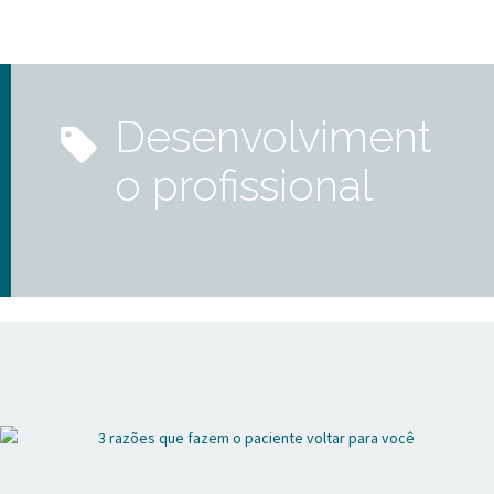
desenvolviment
o profissional