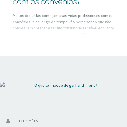
com os convênios?
Muitos dentistas começam suas vidas profissionais com os
convênios, e ao longo do tempo vão percebendo que não
conseguem crescer e ter um consultório rentável enquanto
estiverem apenas com esses pacientes. Muitos desejam
deixar, mas não conseguem pois ficam paralisados pelo
medo da incerteza. É preciso avaliar onde deseja chegar e
se esse caminho está te conduzindo a esse lugar
desejado.
DULCE SIMÕES