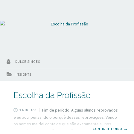
DULCE SIMÕES
INSIGHTS
Escolha da Profissão
Fim de período. Alguns alunos reprovados
3 MINUTOS
e eu aqui pensando o porquê dessas reprovações. Vendo
os nomes me dei conta de que são exatamente alunos,
CONTINUE LENDO
→
com raríssimas exceções, que não gostam do curso que