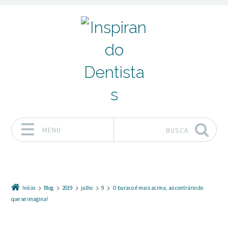
MENU
BUSCA
Pular para o conteúdo
Início
Blog
2019
julho
9
O buraco é mais acima, ao contrário do
que se imagina!