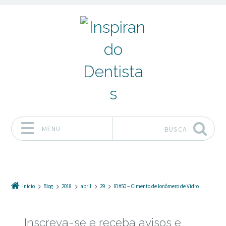
MENU
BUSCA
Pular para o conteúdo
Início
Blog
2018
abril
29
ID#50 – Cimento de Ionômero de Vidro
Inscreva-se e receba avisos e