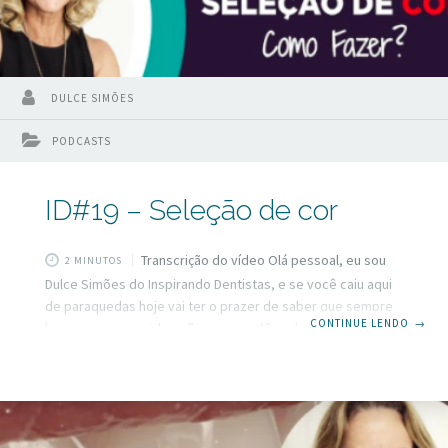
DULCE SIMÕES
PODCASTS
ID#19 – Seleção de cor
Transcrição do vídeo Olá pessoal, eu sou
2 MINUTOS
Dulce Simões do Inspirando Dentistas, e se você caiu aqui
de paraquedas hoje vai ter o prazer de saber que sempre
CONTINUE LENDO
→
levamos em consideração as sugestões dos nossos
seguidores e hoje eu vou responder uma dúvida da colega
Ednarda sobre seleção de cor. Se essa também é uma
dúvida sua fique aqui que é sobre isso que vou falar nesse
video. Existem muitas maneiras de fazer seleção de cor, se
você não tem nenhum protocolo