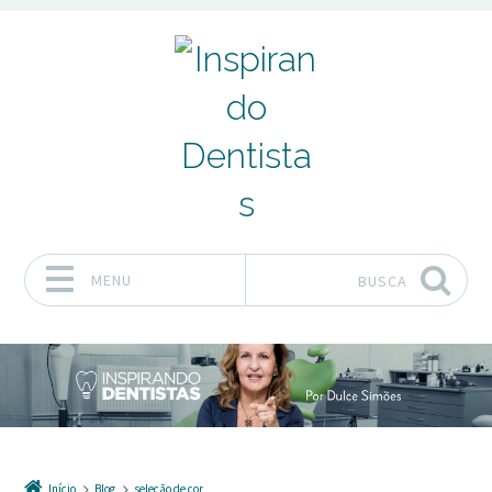
MENU
BUSCA
Pular para o conteúdo
Início
Blog
seleção de cor