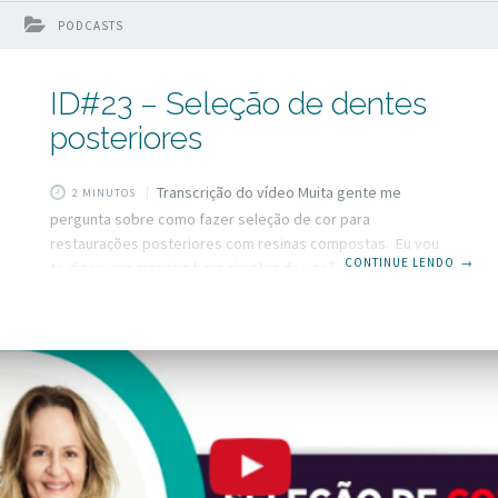
PODCASTS
ID#23 – Seleção de dentes
posteriores
Transcrição do vídeo Muita gente me
2 MINUTOS
pergunta sobre como fazer seleção de cor para
restaurações posteriores com resinas compostas. Eu vou
CONTINUE LENDO
→
te dizer uma maneira bem simples de você conseguir
acertar na grande maioria dos casos. Se você está a fim de
saber como essa dica pode te ajudar rapidamente fique
aqui que vou te contar Olá pessoal eu sou Dulce Simões do
Inspirando dentistas. Como sempre mais uma vez a cor
atanazando a vida dos dentistas. Que cor?que cor? que
cor?