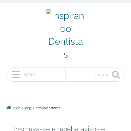
MENU
BUSCA
Pular para o conteúdo
Início
Blog
profissão dentista
Inscreva-se e receba avisos e