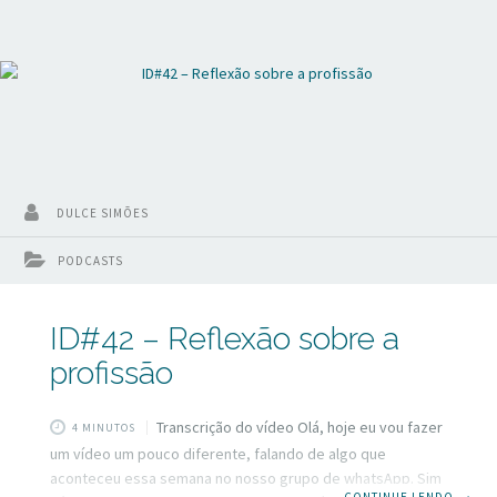
no nosso site inspirandodentistas.com.br e
DULCE SIMÕES
PODCASTS
ID#42 – Reflexão sobre a
profissão
Transcrição do vídeo Olá, hoje eu vou fazer
4 MINUTOS
um vídeo um pouco diferente, falando de algo que
aconteceu essa semana no nosso grupo de whatsApp. Sim