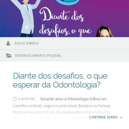
DULCE SIMÕES
DESENVOLVIMENTO PESSOAL
Diante dos desafios, o que
esperar da Odontologia?
Durante anos a Odontologia trilhou um
2 MINUTOS
caminho estável, seguro e previsível. Bastava se formar,
fazer um ou mais cursos de atualização e especialização,
CONTINUE LENDO
→
abrir seu consultório ou fazer um concurso. Tinha quem
fizesse os dois, pois dessa maneira se sentia “seguro”