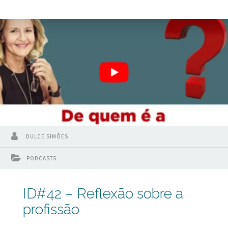
com seu salário fixo ao final do mês. Tudo foi muito bem por
várias e várias décadas. Contudo, o mundo vem mudando e
como não poderia deixar de ser a Odontologia também. E
no trajeto dessas mudanças parece que se chegou
DULCE SIMÕES
PODCASTS
ID#42 – Reflexão sobre a
profissão