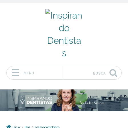
MENU
BUSCA
Pular para o conteúdo
Início
Blog
plano odontológico