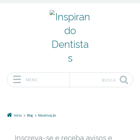
MENU
BUSCA
Pular para o conteúdo
Início
Blog
fotoativação
Inscreva-se e receba avisos e