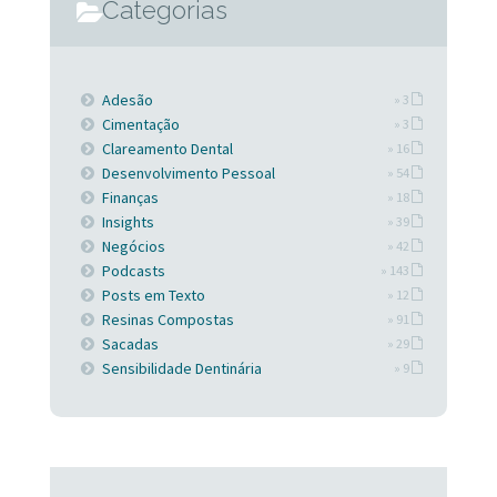
Categorias
Adesão
» 3
Cimentação
» 3
Clareamento Dental
» 16
Desenvolvimento Pessoal
» 54
Finanças
» 18
Insights
» 39
Negócios
» 42
Podcasts
» 143
Posts em Texto
» 12
Resinas Compostas
» 91
Sacadas
» 29
Sensibilidade Dentinária
» 9