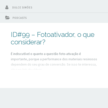
DULCE SIMÕES
PODCASTS
ID#99 – Fotoativador, o que
considerar?
É indiscutível o quanto a questão foto-ativação é
importante, porque a performance dos materiais resinosos
dependem do seu grau de conversão. Se isso te interessa,
clica no link do vídeo!