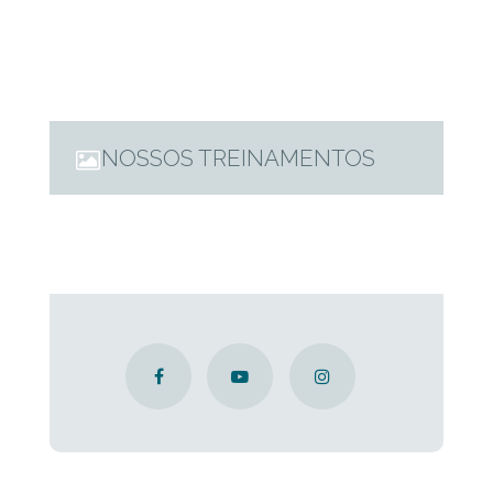
passada. Como prometi hoje vamos conversar sobre como
fazer o Selamento Imediato da Dentina. Se você ainda não
me conhece eu sou Dulce Simões do Inspirando Dentistas.
Se você ainda não conhece o nosso projeto vai lá na nossa
página inspirandodentistas.com.br assina
NOSSOS TREINAMENTOS