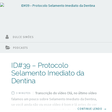
DULCE SIMÕES
PODCASTS
ID#39 – Protocolo
Selamento Imediato da
Dentina
Transcrição do vídeo Olá, no último vídeo
3 MINUTOS
falamos um pouco sobre Selamento Imediato da Dentina,
se você ainda não viu esse vídeo é bom ir lá antes de ver
CONTINUE LENDO
→
esse aqui, pois esse é a continuação do vídeo da semana