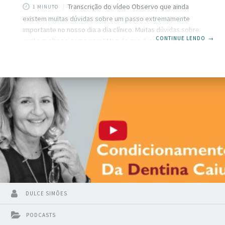
Transcrição do vídeo Observo que ainda
1 MINUTO
existem muitas dúvidas sobre um passo extremamente
importante no nosso dia a dia clínico. Muitas dúvidas sobre
CONTINUE LENDO
→
qual o melhor e como usar? Mas do que é que eu estou
falando? Estou falando dos sistemas adesivos. Se você
também quer saber mais sobre isso fique aqui comigo. Olá
eu sou Dulce Simões do Inspirando Dentistas e se está aqui
pela primeira vez vai lá no nosso site
inspirandodentistas.com.br e assine a nossa lista VIP para
ficar
DULCE SIMÕES
PODCASTS