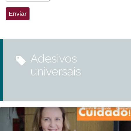
Enviar
adesivos
universais