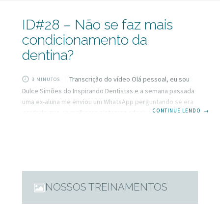
ID#28 – Não se faz mais
condicionamento da
dentina?
Transcrição do vídeo Olá pessoal, eu sou
3 MINUTOS
Dulce Simões do Inspirando Dentistas e a semana passada
uma ex-aluna me enviou um WhatsApp perguntando se era
CONTINUE LENDO
→
verdade que os melhores sistemas adesivos hoje são
aqueles que não se faz mais o condicionamento ácido da
dentina, ou seja, os melhores seriam os auto-
condicionantes e os universais. Se você também está
perdido nessa questão aguenta um segundo que é sobre
esse assunto o vídeo de hoje. Bem, vamos começar do
começo para situar o pessoal.
NOSSOS TREINAMENTOS