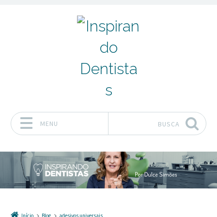
MENU
BUSCA
Pular para o conteúdo
Início
Blog
adesivos universais