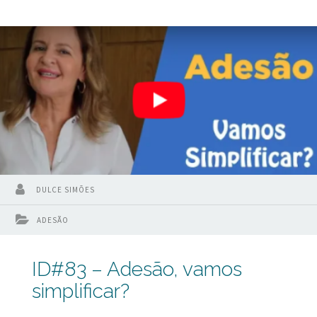
no nosso site inspirandodentistas.com.br e assine a nossa
lista VIP para ficar sabendo tudo que estamos fazendo.
Pois então vamos lá. os sistemas adesivos universais
apresentam muita água na sua composição, alguns
chegando
DULCE SIMÕES
ADESÃO
ID#83 – Adesão, vamos
simplificar?