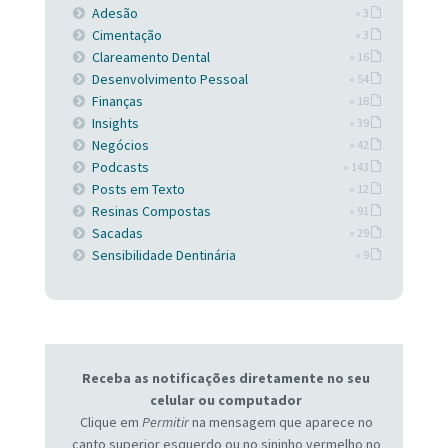
Adesão
» 3
Cimentação
» 3
Clareamento Dental
» 16
Desenvolvimento Pessoal
» 54
Finanças
» 18
Insights
» 39
Negócios
» 42
Podcasts
» 143
Posts em Texto
» 12
Resinas Compostas
» 91
Sacadas
» 29
Sensibilidade Dentinária
» 9
Receba as notificações diretamente no seu
celular ou computador
Clique em
Permitir
na mensagem que aparece no
canto superior esquerdo ou no sininho vermelho no