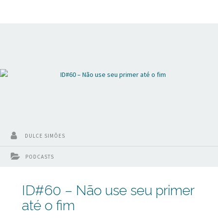
também quer saber mais sobre isso fique aqui comigo. Olá
eu sou Dulce Simões do Inspirando Dentistas e se está aqui
pela primeira vez vai lá no nosso site
inspirandodentistas.com.br e assine a nossa lista VIP para
ficar
DULCE SIMÕES
PODCASTS
ID#60 – Não use seu primer
até o fim