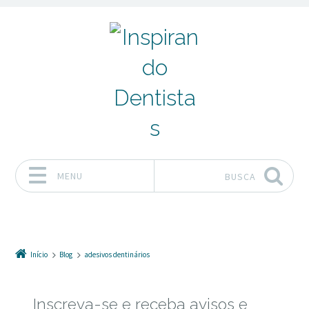
MENU
BUSCA
Pular para o conteúdo
Início
Blog
adesivos dentinários
Inscreva-se e receba avisos e