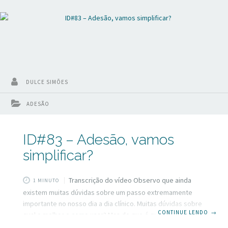
DULCE SIMÕES
ADESÃO
ID#83 – Adesão, vamos
simplificar?
Transcrição do vídeo Observo que ainda
1 MINUTO
existem muitas dúvidas sobre um passo extremamente
importante no nosso dia a dia clínico. Muitas dúvidas sobre
CONTINUE LENDO
→
qual o melhor e como usar? Mas do que é que eu estou
falando? Estou falando dos sistemas adesivos. Se você