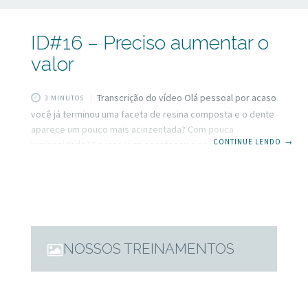
ID#16 – Preciso aumentar o
valor
Transcrição do vídeo Olá pessoal por acaso
3 MINUTOS
você já terminou uma faceta de resina composta e o dente
aparece um pouco mais acinzentada? Com pouca
CONTINUE LENDO
→
luminosidade? Se isso já te aconteceu e você quer saber
como resolver é sobre isso que vou falar agora. Para quem
não me conhece ainda, eu sou Dulce, Dulce Simões do
Inspirando Dentistas e acredito verdadeiramente que
esses videos podem te ajudar de alguma maneira a
melhorar os seus resultados. Pois bem pessoal vamos
relembrar agora de
NOSSOS TREINAMENTOS