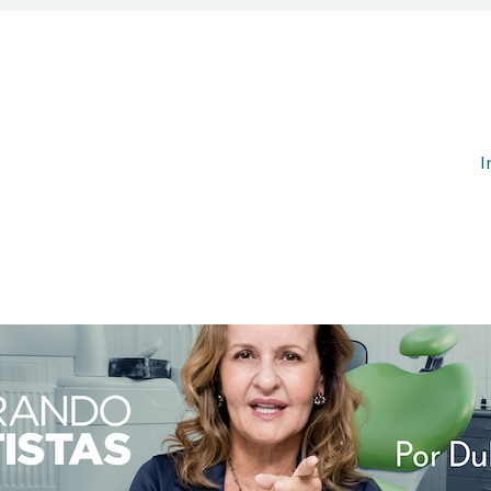
Pul
I