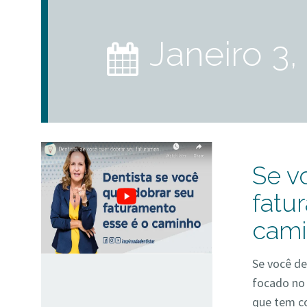
janeiro 3,
Se v
fatu
cam
Se você de
focado no 
que tem co