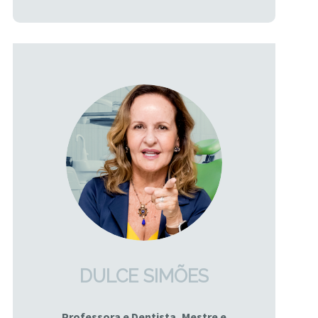
DULCE SIMÕES
Professora e Dentista, Mestre e