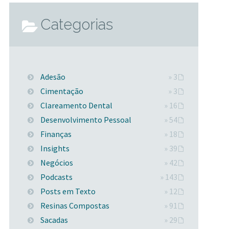
Categorias
Adesão
» 3
Cimentação
» 3
Clareamento Dental
» 16
Desenvolvimento Pessoal
» 54
Finanças
» 18
Insights
» 39
Negócios
» 42
Podcasts
» 143
Posts em Texto
» 12
Resinas Compostas
» 91
Sacadas
» 29