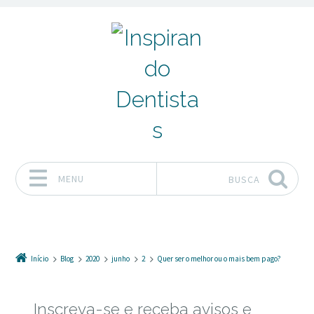
MENU
BUSCA
Pular para o conteúdo
Início
Blog
2020
junho
2
Quer ser o melhor ou o mais bem pago?
Inscreva-se e receba avisos e