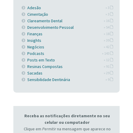
Adesão
» 3
Cimentação
» 3
Clareamento Dental
» 16
Desenvolvimento Pessoal
» 54
Finanças
» 18
Insights
» 39
Negócios
» 42
Podcasts
» 143
Posts em Texto
» 12
Resinas Compostas
» 91
Sacadas
» 29
Sensibilidade Dentinária
» 9
Receba as notificações diretamente no seu
celular ou computador
Clique em
Permitir
na mensagem que aparece no