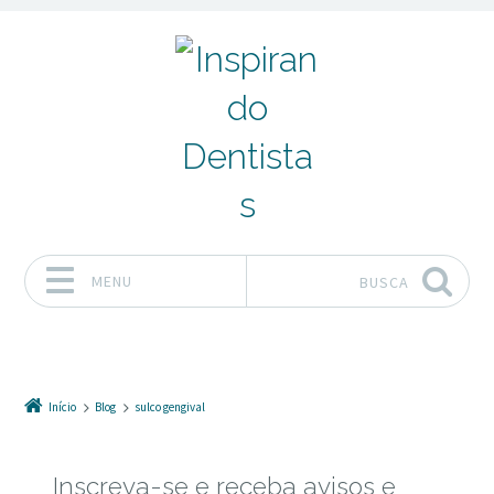
MENU
BUSCA
Pular para o conteúdo
Início
Blog
sulco gengival
Inscreva-se e receba avisos e