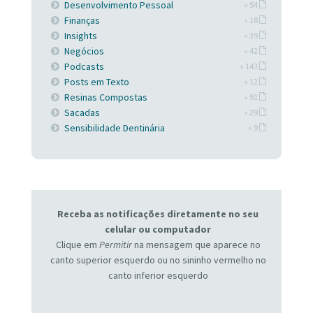
Desenvolvimento Pessoal
» 54
Finanças
» 18
Insights
» 39
Negócios
» 42
Podcasts
» 143
Posts em Texto
» 12
Resinas Compostas
» 91
Sacadas
» 29
Sensibilidade Dentinária
» 9
Receba as notificações diretamente no seu
celular ou computador
Clique em
Permitir
na mensagem que aparece no
canto superior esquerdo ou no sininho vermelho no
canto inferior esquerdo