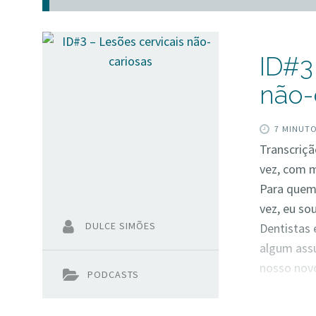
ID#3
não-
7 MINUT
Transcriçã
vez, com 
Para quem 
vez, eu so
DULCE SIMÕES
Dentistas 
algum assu
nosso nov
PODCASTS
apresentan
científica