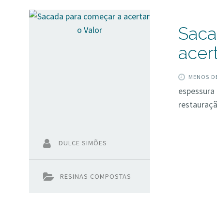
Saca
acert
MENOS DE
espessura 
restauraçã
DULCE SIMÕES
RESINAS COMPOSTAS