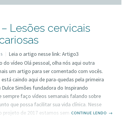
 – Lesões cervicais
cariosas
Leia o artigo nesse link: Artigo3
OS
o do vídeo Olá pessoal, olha nós aqui outra
mais um artigo para ser comentado com vocês.
está caindo aqui de para-quedas pela primeira
u Dulce Simões fundadora do Inspirando
e sempre faço vídeos semanais falando sobre
nto que possa facilitar sua vida clínica. Nesse
o projeto de 2017 estamos semanalmente
CONTINUE LENDO
→
do e discutindo um artigo, uma publicação
, mostrando a pesquisa e a importância clínica