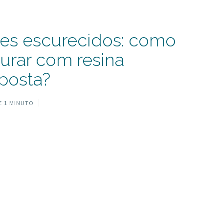
tos
es escurecidos: como
aurar com resina
posta?
 1 MINUTO