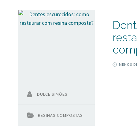
dos aspec
Dent
rest
com
MENOS DE
DULCE SIMÕES
RESINAS COMPOSTAS