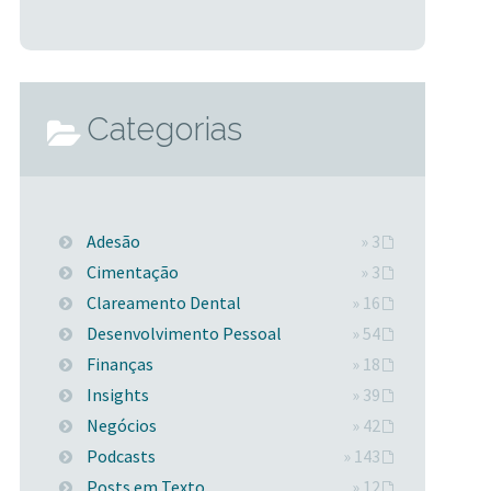
Categorias
Adesão
» 3
Cimentação
» 3
Clareamento Dental
» 16
Desenvolvimento Pessoal
» 54
Finanças
» 18
Insights
» 39
Negócios
» 42
Podcasts
» 143
Posts em Texto
» 12