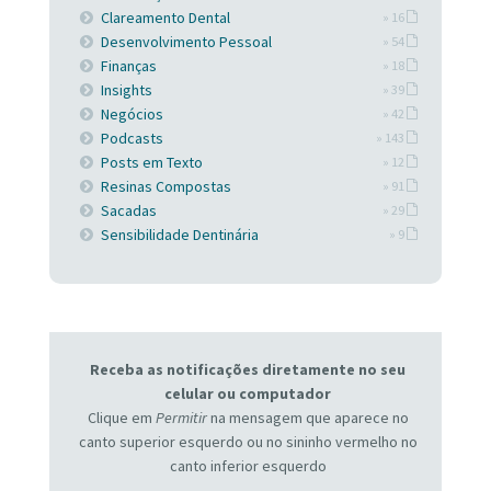
Clareamento Dental
» 16
Desenvolvimento Pessoal
» 54
Finanças
» 18
Insights
» 39
Negócios
» 42
Podcasts
» 143
Posts em Texto
» 12
Resinas Compostas
» 91
Sacadas
» 29
Sensibilidade Dentinária
» 9
Receba as notificações diretamente no seu
celular ou computador
Clique em
Permitir
na mensagem que aparece no
canto superior esquerdo ou no sininho vermelho no
canto inferior esquerdo