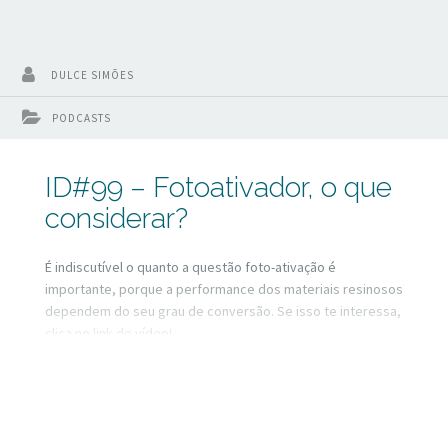
DULCE SIMÕES
PODCASTS
ID#99 – Fotoativador, o que
considerar?
É indiscutível o quanto a questão foto-ativação é
importante, porque a performance dos materiais resinosos
dependem do seu grau de conversão. Se isso te interessa,
clica no link do vídeo!