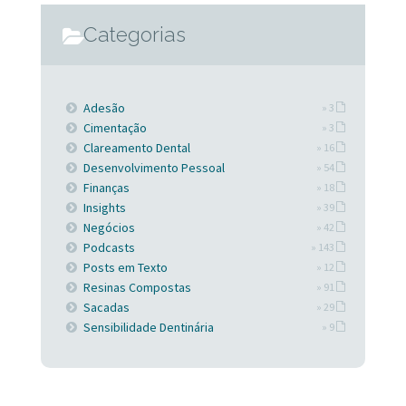
Categorias
Adesão
» 3
Cimentação
» 3
Clareamento Dental
» 16
Desenvolvimento Pessoal
» 54
Finanças
» 18
Insights
» 39
Negócios
» 42
Podcasts
» 143
Posts em Texto
» 12
Resinas Compostas
» 91
Sacadas
» 29
Sensibilidade Dentinária
» 9