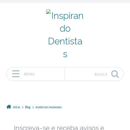
MENU
BUSCA
Pular para o conteúdo
Início
Blog
materiais resinosos
Inscreva-se e receba avisos e