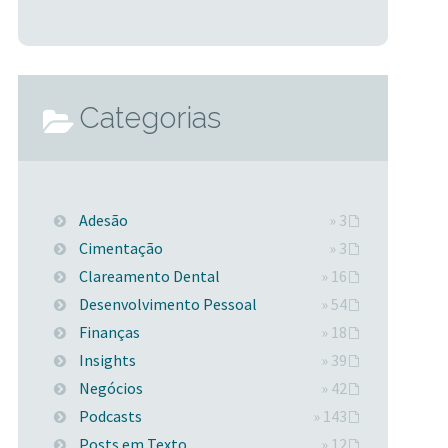
Categorias
Adesão
» 3
Cimentação
» 3
Clareamento Dental
» 16
Desenvolvimento Pessoal
» 54
Finanças
» 18
Insights
» 39
Negócios
» 42
Podcasts
» 143
Posts em Texto
» 12