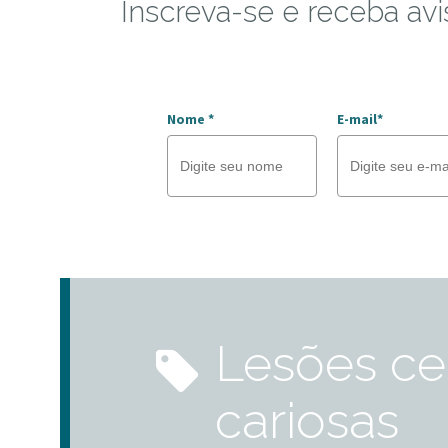
Inscreva-se e receba avi
Nome *
E-mail*
lesões cervicais
cariosas