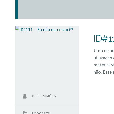
ID#1
Uma de nos
utilização
material r
não. Esse 
DULCE SIMÕES
PODCASTS