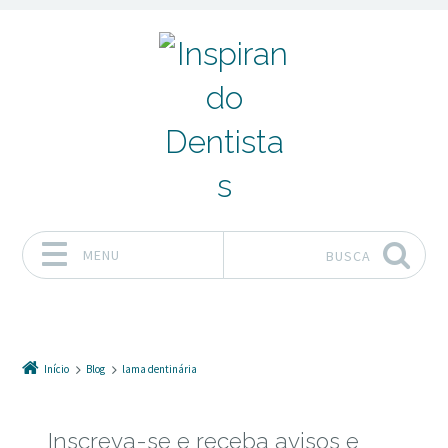
MENU
BUSCA
Pular para o conteúdo
Início
Blog
lama dentinária
Inscreva-se e receba avisos e