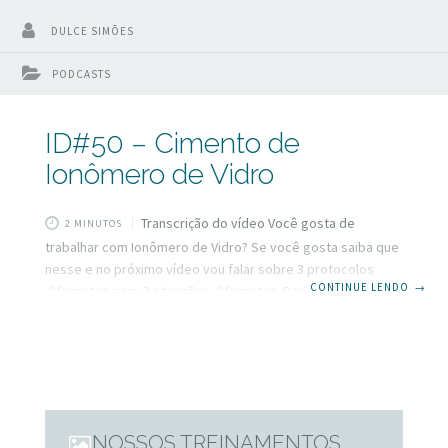
DULCE SIMÕES
PODCASTS
ID#50 – Cimento de
Ionômero de Vidro
Transcrição do vídeo Você gosta de
2 MINUTOS
trabalhar com Ionômero de Vidro? Se você gosta saiba que
nesse e no próximo vídeo vou falar sobre 3 protocolos
CONTINUE LENDO
→
diferentes para 3 situações diferentes. Percebo que
existem algumas confusões que podem prejudicar seus
resultados. E isso é tudo que nós não queremos. Olá, eu
sou Dulce Simões, do Inspirando Dentistas e hoje vou falar
sobre Cimento de Ionômero de Vidro. Já fiz um outro vídeo
falando sobre esse material mas dessa vez vamos colocar
3
NOSSOS TREINAMENTOS