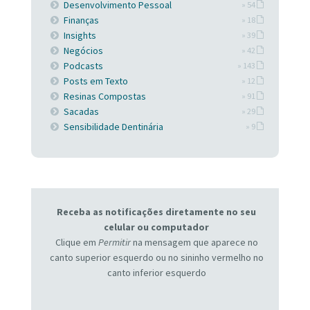
Desenvolvimento Pessoal
» 54
Finanças
» 18
Insights
» 39
Negócios
» 42
Podcasts
» 143
Posts em Texto
» 12
Resinas Compostas
» 91
Sacadas
» 29
Sensibilidade Dentinária
» 9
Receba as notificações diretamente no seu
celular ou computador
Clique em
Permitir
na mensagem que aparece no
canto superior esquerdo ou no sininho vermelho no
canto inferior esquerdo