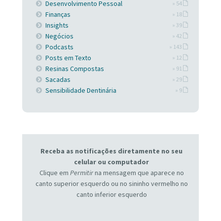
Desenvolvimento Pessoal
» 54
Finanças
» 18
Insights
» 39
Negócios
» 42
Podcasts
» 143
Posts em Texto
» 12
Resinas Compostas
» 91
Sacadas
» 29
Sensibilidade Dentinária
» 9
Receba as notificações diretamente no seu
celular ou computador
Clique em
Permitir
na mensagem que aparece no
canto superior esquerdo ou no sininho vermelho no
canto inferior esquerdo