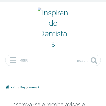
MENU
BUSCA
Pular para o conteúdo
Início
Blog
escovação
Inscreva-se e receba avisos e