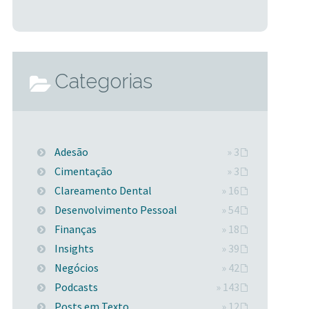
Categorias
Adesão
» 3
Cimentação
» 3
Clareamento Dental
» 16
Desenvolvimento Pessoal
» 54
Finanças
» 18
Insights
» 39
Negócios
» 42
Podcasts
» 143
Posts em Texto
» 12