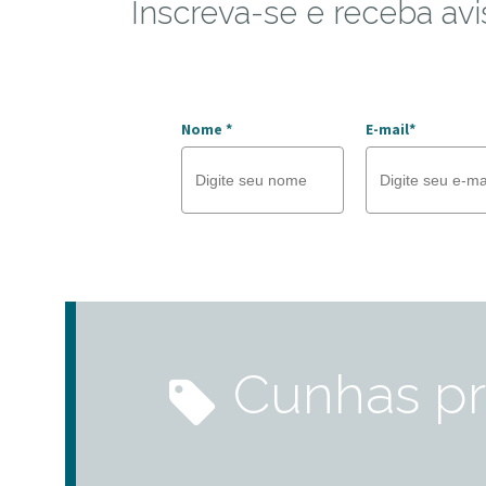
Inscreva-se e receba avi
Nome *
E-mail*
cunhas p