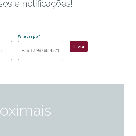
sos e notificações!
Whatsapp*
Enviar
roximais