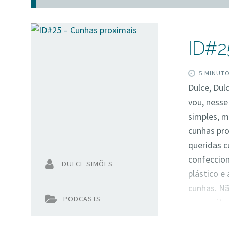
ID#2
5 MINUT
Dulce, Dul
vou, nesse 
simples, m
cunhas pro
queridas c
confeccio
DULCE SIMÕES
plástico e
cunhas. Nã
PODCASTS
que muita 