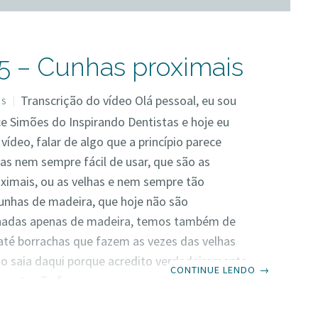
5 – Cunhas proximais
Transcrição do vídeo Olá pessoal, eu sou
OS
ce Simões do Inspirando Dentistas e hoje eu
vídeo, falar de algo que a princípio parece
as nem sempre fácil de usar, que são as
ximais, ou as velhas e nem sempre tão
unhas de madeira, que hoje não são
nadas apenas de madeira, temos também de
 até borrachas que fazem as vezes das velhas
o saia daqui porque acredito verdadeiramente
CONTINUE LENDO
→
gente não faz