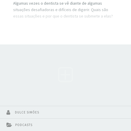
Algumas vezes o dentista se vê diante de algumas
situações desafiadoras e difíceis de digerir. Quais são
essas situações e por que o dentista se submete a elas?
DULCE SIMÕES
PODCASTS