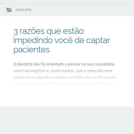
INSIGHTS
3 razões que estão
impedindo você de captar
pacientes
O dentista não foi orientado a pensar no seu consultório
como um negócio e, muito menos, que o mercado vem
mudando e exigindo mudanças também dos profissionais.
Uma das maiores dificuldades que o dentista enfrenta é a
captação de pacientes. Por onde começar? O que é
melhor? Até onde vai a ética profissional? São tantos
questionamentos que muitas vezes paralisam e travam os
dentistas, que ficam sem clareza de qual é o caminho.