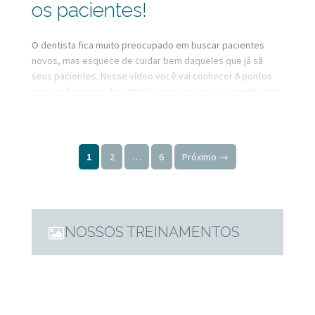
os pacientes!
O dentista fica muito preocupado em buscar pacientes
novos, mas esquece de cuidar bem daqueles que já sã
seus pacientes. Nesse vídeo você vai conhecer 6 pontos
que você precisa dar atenção para que seus pacientes não
desapareçam!
Paginação de posts
1
2
…
6
Próximo →
NOSSOS TREINAMENTOS