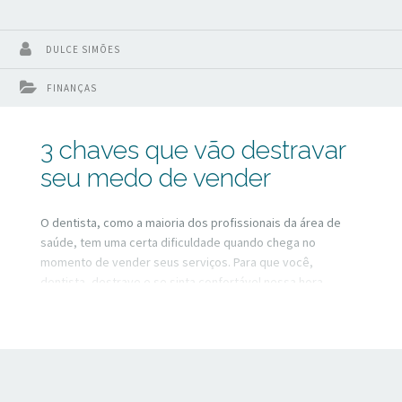
DULCE SIMÕES
FINANÇAS
3 chaves que vão destravar
seu medo de vender
O dentista, como a maioria dos profissionais da área de
saúde, tem uma certa dificuldade quando chega no
momento de vender seus serviços. Para que você,
dentista, destrave e se sinta confortável nessa hora,
vamos rever alguns conceitos e colocar novas crenças com
relação à palavra “vendas”.