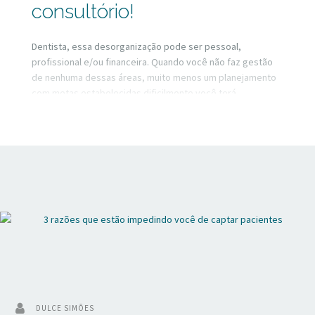
consultório!
Dentista, essa desorganização pode ser pessoal,
profissional e/ou financeira. Quando você não faz gestão
de nenhuma dessas áreas, muito menos um planejamento
com metas estabelecidas dificilmente você terá
crescimento. Nesse vídeo vou falar de como organizar
cada uma dessas áreas e o impacto disso no seu
consultório.
DULCE SIMÕES