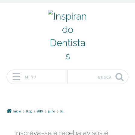
MENU
BUSCA
Pular para o conteúdo
Início
Blog
2019
julho
16
Inscreva-se e receba avisos e