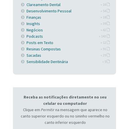
Clareamento Dental
» 16
Desenvolvimento Pessoal
» 54
Finanças
» 18
Insights
» 39
Negócios
» 42
Podcasts
» 143
Posts em Texto
» 12
Resinas Compostas
» 91
Sacadas
» 29
Sensibilidade Dentinária
» 9
Receba as notificações diretamente no seu
celular ou computador
Clique em
Permitir
na mensagem que aparece no
canto superior esquerdo ou no sininho vermelho no
canto inferior esquerdo