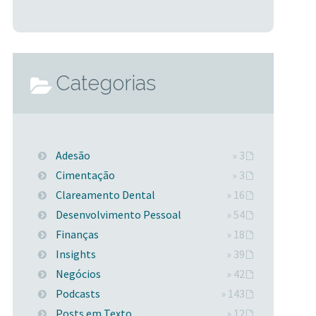
Categorias
Adesão
» 3
Cimentação
» 3
Clareamento Dental
» 16
Desenvolvimento Pessoal
» 54
Finanças
» 18
Insights
» 39
Negócios
» 42
Podcasts
» 143
Posts em Texto
» 12