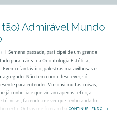
 tão) Admirável Mundo
o
Semana passada, participei de um grande
OS
tado para a área da Odontologia Estética,
 Evento fantástico, palestras maravilhosas e
or agregado. Não tem como descrever, só
esente para entender. Vi e ouvi muitas coisas,
e já conhecia e que vieram apenas reforçar
e técnicas, fazendo-me ver que tenho andado
ho certo. Outras me fizeram baixar a guarda e
CONTINUE LENDO
→
obre assuntos, que a princípio, eu ignorava e
o tinha ideias contrárias. Talvez por