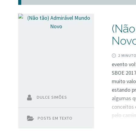
(Não
Nov
2 MINUT
evento vol
SBOE 2017.
muito val
estando pr
DULCE SIMÕES
algumas qu
conceitos 
pelo camin
POSTS EM TEXTO
repensar s
que por iss