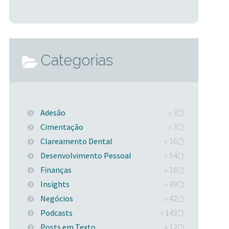
Categorias
Adesão
» 3
Cimentação
» 3
Clareamento Dental
» 16
Desenvolvimento Pessoal
» 54
Finanças
» 18
Insights
» 39
Negócios
» 42
Podcasts
» 143
Posts em Texto
» 12