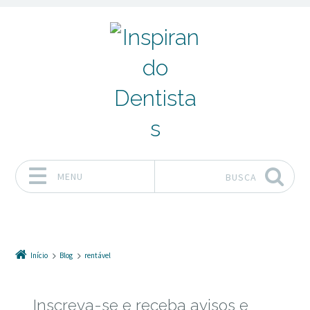
MENU
BUSCA
Pular para o conteúdo
Início
Blog
rentável
Inscreva-se e receba avisos e