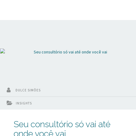
para depois? Nesse vídeo vou te mostrar como “driblar”
essa interferência que pode estar comprometendo o
faturamento do seu consultório.
DULCE SIMÕES
INSIGHTS
Seu consultório só vai até
onde você vai