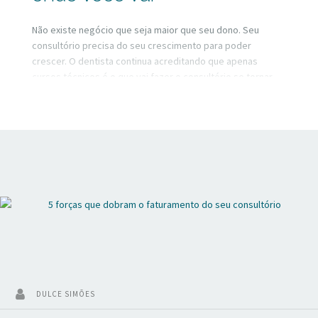
Não existe negócio que seja maior que seu dono. Seu
consultório precisa do seu crescimento para poder
crescer. O dentista continua acreditando que apenas
cursos técnicos é o que vai fazer o consultório se tornar
rentável. A questão é que existem outros pontos cegos
que o dentista insiste em não ver. Hora de colocar a lupa ou
até mesmo o microscópio.
DULCE SIMÕES