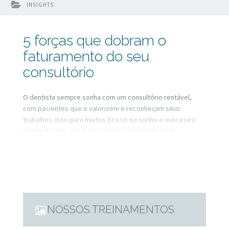
INSIGHTS
5 forças que dobram o
faturamento do seu
consultório
O dentista sempre sonha com um consultório rentável,
com pacientes que o valorizem e reconheçam seus
trabalhos. Isso para muitos fica só no sonho e nunca vira
realidade. Mas, será que é esse sonho pode virar
realidade? Sim. E existem 5 forças que podem impulsionar
você dentista nesse caminho.
NOSSOS TREINAMENTOS