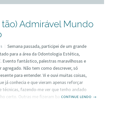
 tão) Admirável Mundo
o
Semana passada, participei de um grande
OS
tado para a área da Odontologia Estética,
 Evento fantástico, palestras maravilhosas e
or agregado. Não tem como descrever, só
esente para entender. Vi e ouvi muitas coisas,
e já conhecia e que vieram apenas reforçar
e técnicas, fazendo-me ver que tenho andado
ho certo. Outras me fizeram baixar a guarda e
CONTINUE LENDO
→
obre assuntos, que a princípio, eu ignorava e
o tinha ideias contrárias. Talvez por