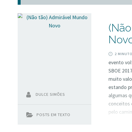
(Não
Nov
2 MINUT
evento vol
SBOE 2017.
muito val
estando pr
DULCE SIMÕES
algumas qu
conceitos 
pelo camin
POSTS EM TEXTO
repensar s
que por iss