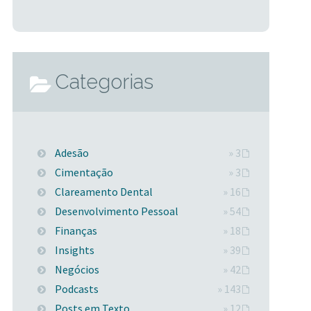
Categorias
Adesão
» 3
Cimentação
» 3
Clareamento Dental
» 16
Desenvolvimento Pessoal
» 54
Finanças
» 18
Insights
» 39
Negócios
» 42
Podcasts
» 143
Posts em Texto
» 12