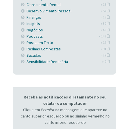
Clareamento Dental
» 16
Desenvolvimento Pessoal
» 54
Finanças
» 18
Insights
» 39
Negócios
» 42
Podcasts
» 143
Posts em Texto
» 12
Resinas Compostas
» 91
Sacadas
» 29
Sensibilidade Dentinária
» 9
Receba as notificações diretamente no seu
celular ou computador
Clique em
Permitir
na mensagem que aparece no
canto superior esquerdo ou no sininho vermelho no
canto inferior esquerdo