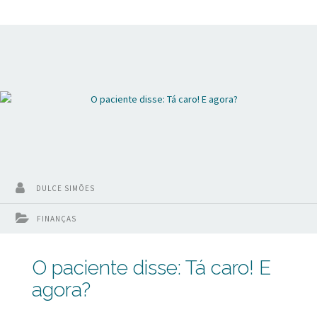
pontos que quando são bem conduzidos, são capazes de
aumentar a taxa de conversão de novos pacientes. Será
que você está atento a isso?
DULCE SIMÕES
FINANÇAS
O paciente disse: Tá caro! E
agora?