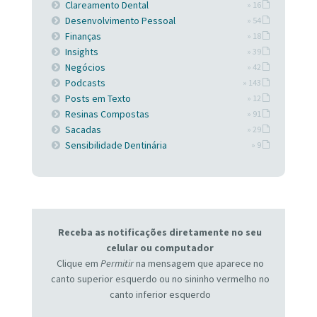
Clareamento Dental
» 16
Desenvolvimento Pessoal
» 54
Finanças
» 18
Insights
» 39
Negócios
» 42
Podcasts
» 143
Posts em Texto
» 12
Resinas Compostas
» 91
Sacadas
» 29
Sensibilidade Dentinária
» 9
Receba as notificações diretamente no seu
celular ou computador
Clique em
Permitir
na mensagem que aparece no
canto superior esquerdo ou no sininho vermelho no
canto inferior esquerdo