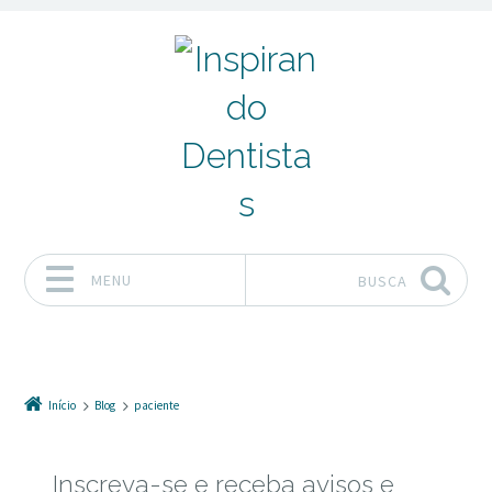
MENU
BUSCA
Pular para o conteúdo
Início
Blog
paciente
Inscreva-se e receba avisos e