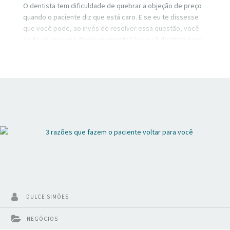
O dentista tem dificuldade de quebrar a objeção de preço
quando o paciente diz que está caro. E se eu te dissesse
que você pode, ao invés de resolver essa questão, você
pode se prevenir desse momento? Se você dentista quer
parar de ouvir isso dos seus pacientes este vídeo é para
você.
DULCE SIMÕES
NEGÓCIOS