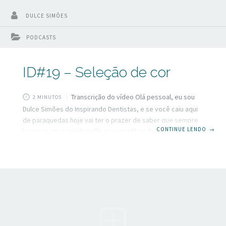
DULCE SIMÕES
PODCASTS
ID#19 – Seleção de cor
Transcrição do vídeo Olá pessoal, eu sou
2 MINUTOS
Dulce Simões do Inspirando Dentistas, e se você caiu aqui
de paraquedas hoje vai ter o prazer de saber que sempre
CONTINUE LENDO
→
levamos em consideração as sugestões dos nossos
seguidores e hoje eu vou responder uma dúvida da colega
Ednarda sobre seleção de cor. Se essa também é uma
dúvida sua fique aqui que é sobre isso que vou falar nesse
video. Existem muitas maneiras de fazer seleção de cor, se
você não tem nenhum protocolo