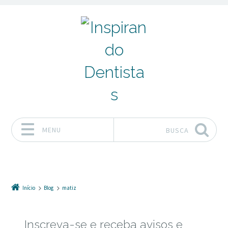
MENU
BUSCA
Pular para o conteúdo
Início
Blog
matiz
Inscreva-se e receba avisos e