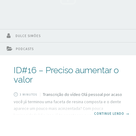
DULCE SIMÕES
PODCASTS
ID#16 – Preciso aumentar o
valor
Transcrição do vídeo Olá pessoal por acaso
3 MINUTOS
você já terminou uma faceta de resina composta e o dente
aparece um pouco mais acinzentada? Com pouca
CONTINUE LENDO
→
luminosidade? Se isso já te aconteceu e você quer saber
como resolver é sobre isso que vou falar agora. Para quem
não me conhece ainda, eu sou Dulce, Dulce Simões do
Inspirando Dentistas e acredito verdadeiramente que