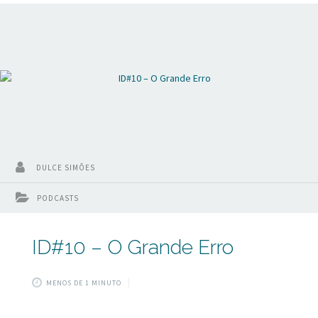
esses videos podem te ajudar de alguma maneira a
melhorar os seus resultados. Pois bem pessoal vamos
relembrar agora de
DULCE SIMÕES
PODCASTS
ID#10 – O Grande Erro
MENOS DE 1 MINUTO