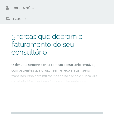
DULCE SIMÕES
INSIGHTS
5 forças que dobram o
faturamento do seu
consultório
O dentista sempre sonha com um consultório rentável,
com pacientes que o valorizem e reconheçam seus
trabalhos. Isso para muitos fica só no sonho e nunca vira
realidade. Mas, será que é esse sonho pode virar
realidade? Sim. E existem 5 forças que podem impulsionar
você dentista nesse caminho.