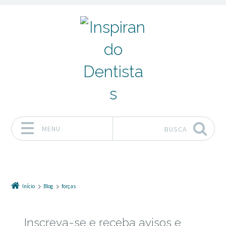
MENU
BUSCA
Pular para o conteúdo
Início
Blog
forças
Inscreva-se e receba avisos e