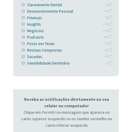
Clareamento Dental
» 16
Desenvolvimento Pessoal
» 54
Finanças
» 18
Insights
» 39
Negócios
» 42
Podcasts
» 143
Posts em Texto
» 12
Resinas Compostas
» 91
Sacadas
» 29
Sensibilidade Dentinária
» 9
Receba as notificações diretamente no seu
celular ou computador
Clique em
Permitir
na mensagem que aparece no
canto superior esquerdo ou no sininho vermelho no
canto inferior esquerdo