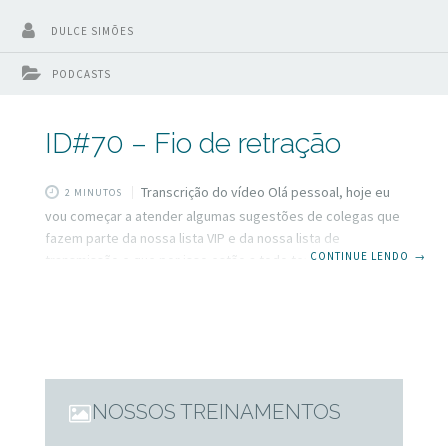
DULCE SIMÕES
PODCASTS
ID#70 – Fio de retração
Transcrição do vídeo Olá pessoal, hoje eu
2 MINUTOS
vou começar a atender algumas sugestões de colegas que
fazem parte da nossa lista VIP e da nossa lista de
CONTINUE LENDO
→
transmissão e que por isso estão a todo tempo em contato
direto comigo. E se você também deseja fazer parte fique
aqui comigo que ao final desse vídeo eu vou te dizer como
fazer. Mas hoje o vídeo vai para a colega Sandra Mayumi ou
Mayumí não sei bem, lá de curitiba. A sonia quer
NOSSOS TREINAMENTOS