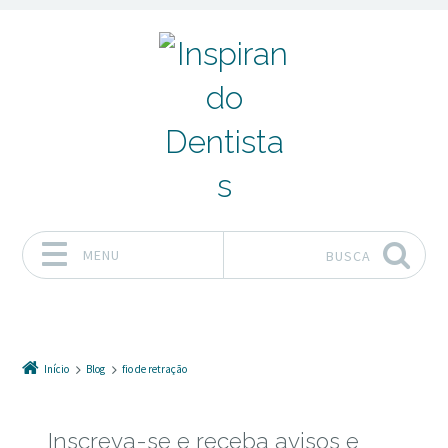
MENU
BUSCA
Pular para o conteúdo
Início
Blog
fio de retração
Inscreva-se e receba avisos e