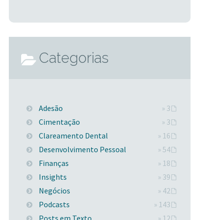
Categorias
Adesão
» 3
Cimentação
» 3
Clareamento Dental
» 16
Desenvolvimento Pessoal
» 54
Finanças
» 18
Insights
» 39
Negócios
» 42
Podcasts
» 143
Posts em Texto
» 12