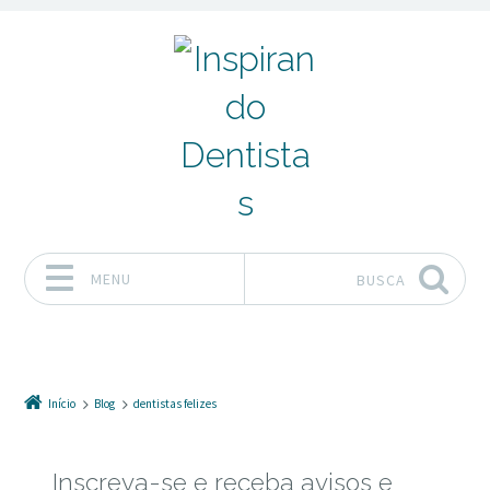
MENU
BUSCA
Pular para o conteúdo
Início
Blog
dentistas felizes
Inscreva-se e receba avisos e