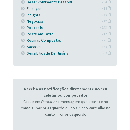
Desenvolvimento Pessoal
» 54
Finanças
» 18
Insights
» 39
Negócios
» 42
Podcasts
» 143
Posts em Texto
» 12
Resinas Compostas
» 91
Sacadas
» 29
Sensibilidade Dentinária
» 9
Receba as notificações diretamente no seu
celular ou computador
Clique em
Permitir
na mensagem que aparece no
canto superior esquerdo ou no sininho vermelho no
canto inferior esquerdo