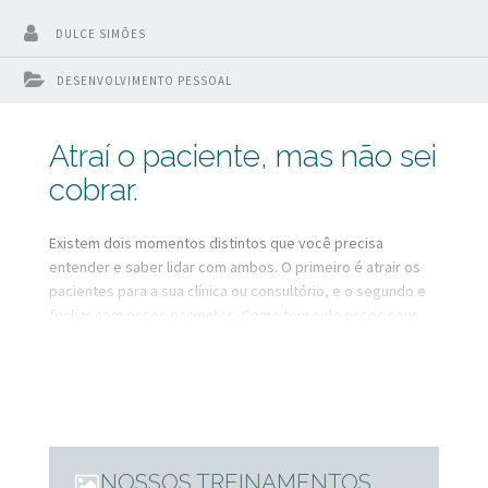
DULCE SIMÕES
DESENVOLVIMENTO PESSOAL
Atraí o paciente, mas não sei
cobrar.
Existem dois momentos distintos que você precisa
entender e saber lidar com ambos. O primeiro é atrair os
pacientes para a sua clínica ou consultório, e o segundo e
fechar com esses pacientes. Como tem sido esses seus
dois momentos? Se você até atrai mas não consegue
fechar recomendo que assista a essa LIVE. Deixe seus
comentários e suas dúvidas, quem sabe posso te ajudar?
NOSSOS TREINAMENTOS