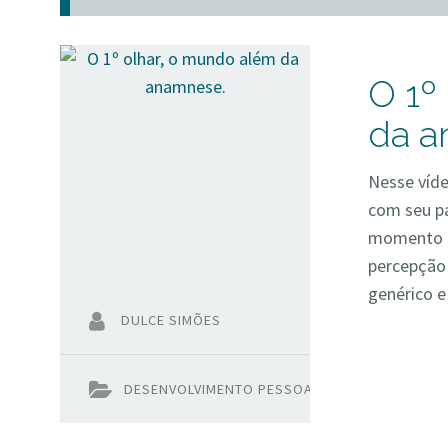
O 1º
da a
Nesse víde
com seu pa
momento de
percepção 
genérico e
DULCE SIMÕES
DESENVOLVIMENTO PESSOAL