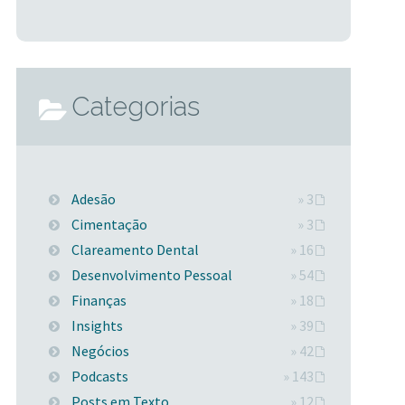
Categorias
Adesão
» 3
Cimentação
» 3
Clareamento Dental
» 16
Desenvolvimento Pessoal
» 54
Finanças
» 18
Insights
» 39
Negócios
» 42
Podcasts
» 143
Posts em Texto
» 12