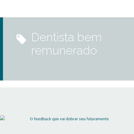
dentista bem
remunerado