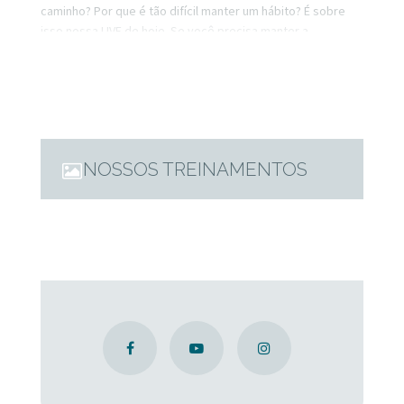
caminho? Por que é tão difícil manter um hábito? É sobre
isso nossa LIVE de hoje. Se você precisa manter a
consistência existem alguns pontos que podem te ajudar
nessa caminhada.
NOSSOS TREINAMENTOS