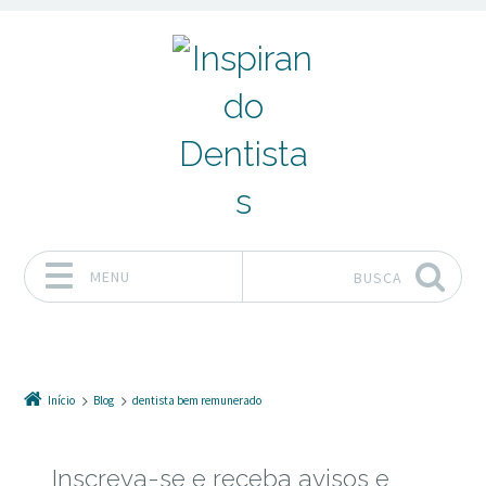
MENU
BUSCA
Pular para o conteúdo
Início
Blog
dentista bem remunerado
Inscreva-se e receba avisos e