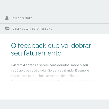
DULCE SIMÕES
DESENVOLVIMENTO PESSOAL
O feedback que vai dobrar
seu faturamento
Existem 4 pontos a serem considerados sobre o seu
negócio que você ainda não está avaliando. É sempre
importante parar e buscar pontos de melhoria.
Crescimento exige melhoria contínua e o seu consultório
precisa passar por esse feedback. A partir desse
feedback, eu te garanto que você vai entrar em ação e já
vai começar a colher o aumento de faturamento no seu
consultório.