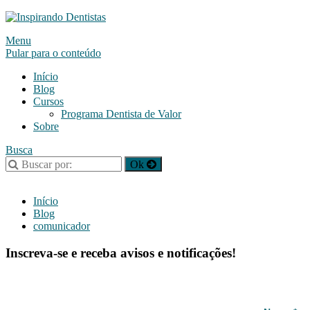
Alternar
Menu
navegação
Pular para o conteúdo
Início
Blog
Cursos
Programa Dentista de Valor
Sobre
Busca
Início
Blog
comunicador
Inscreva-se e receba avisos e notificações!