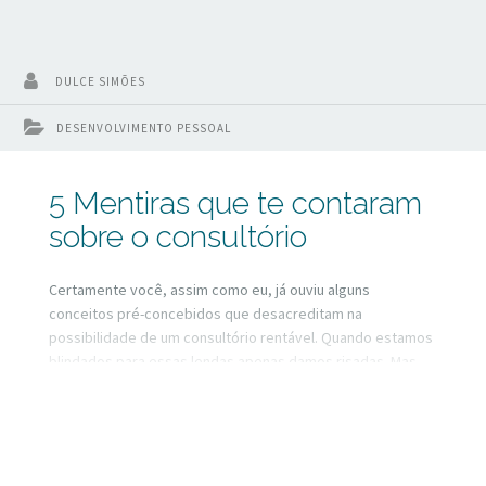
DULCE SIMÕES
DESENVOLVIMENTO PESSOAL
5 Mentiras que te contaram
sobre o consultório
Certamente você, assim como eu, já ouviu alguns
conceitos pré-concebidos que desacreditam na
possibilidade de um consultório rentável. Quando estamos
blindados para essas lendas apenas damos risadas. Mas
quando estamos desanimados caem como constatações
do insucesso.