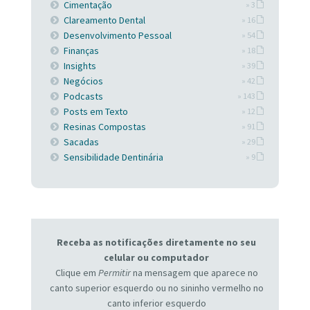
Cimentação
» 3
Clareamento Dental
» 16
Desenvolvimento Pessoal
» 54
Finanças
» 18
Insights
» 39
Negócios
» 42
Podcasts
» 143
Posts em Texto
» 12
Resinas Compostas
» 91
Sacadas
» 29
Sensibilidade Dentinária
» 9
Receba as notificações diretamente no seu
celular ou computador
Clique em
Permitir
na mensagem que aparece no
canto superior esquerdo ou no sininho vermelho no
canto inferior esquerdo