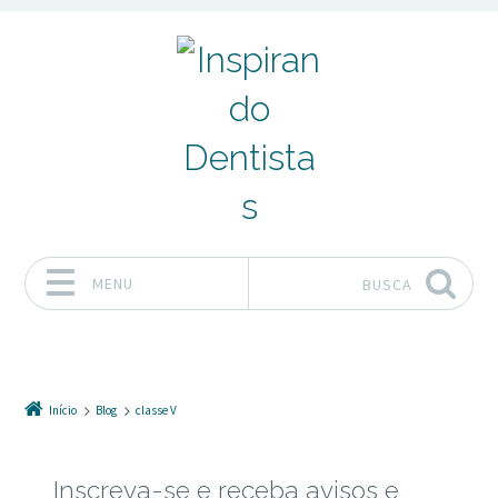
MENU
BUSCA
Pular para o conteúdo
Início
Blog
classe V
Inscreva-se e receba avisos e