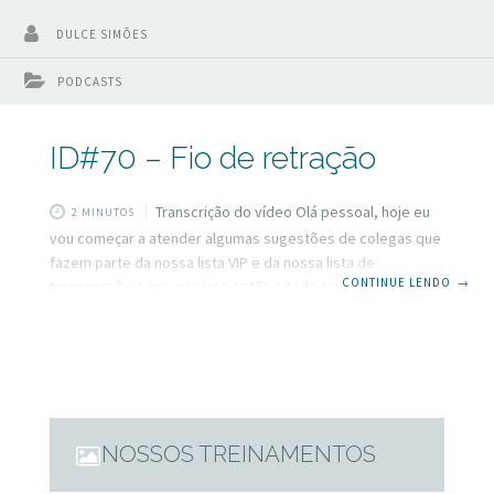
DULCE SIMÕES
PODCASTS
ID#70 – Fio de retração
Transcrição do vídeo Olá pessoal, hoje eu
2 MINUTOS
vou começar a atender algumas sugestões de colegas que
fazem parte da nossa lista VIP e da nossa lista de
CONTINUE LENDO
→
transmissão e que por isso estão a todo tempo em contato
direto comigo. E se você também deseja fazer parte fique
aqui comigo que ao final desse vídeo eu vou te dizer como
fazer. Mas hoje o vídeo vai para a colega Sandra Mayumi ou
Mayumí não sei bem, lá de curitiba. A sonia quer
NOSSOS TREINAMENTOS